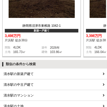
静岡県沼津市東椎路 1042-1
静
新築一戸建て
3,498万円
3,398万円
片浜駅 徒歩38分
片浜駅 徒歩38
4LDK
4LDK
間取
築年
2026年
間取
土地
165.73㎡
建物
103.86㎡
土地
166.04㎡
類似の条件から検索
清水駅の新築戸建て
清水駅の中古戸建て
清水駅のマンション
清水駅の土地