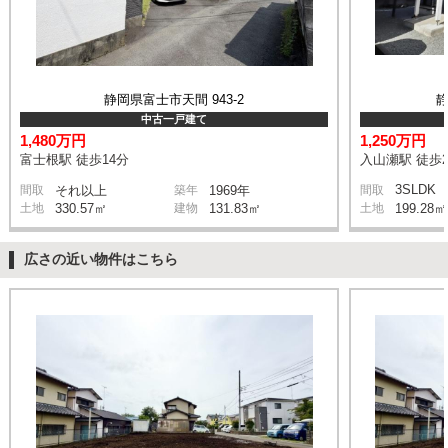
静岡県富士市天間 943-2
静
中古一戸建て
1,480万円
1,250万円
富士根駅 徒歩14分
入山瀬駅 徒歩2
3SLDK
間取
それ以上
築年
1969年
間取
土地
330.57㎡
建物
131.83㎡
土地
199.28㎡
広さの近い物件はこちら