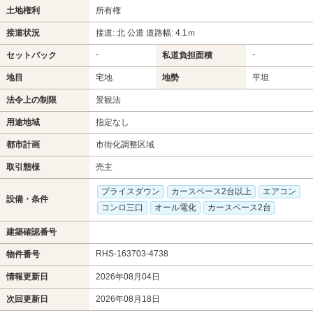
土地権利
所有権
接道状況
接道: 北 公道 道路幅: 4.1ｍ
-
-
セットバック
私道負担面積
地目
宅地
地勢
平坦
法令上の制限
景観法
用途地域
指定なし
都市計画
市街化調整区域
取引態様
売主
プライスダウン
カースペース2台以上
エアコン
設備・条件
コンロ三口
オール電化
カースペース2台
建築確認番号
RHS-163703-4738
物件番号
情報更新日
2026年08月04日
次回更新日
2026年08月18日