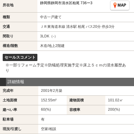
静岡県静岡市清水区柏尾 736ー3
所在地
MAP
種類
中古一戸建て
交通
ＪＲ東海道本線 清水駅 柏尾 バス20分 停歩3分
間取り
3LDK（-）
構造/階数
木造/地上2階建
セールスコメント
※一部リフォーム予定※防蟻処理実施予定※床上５ｃｍの浸水履歴あ
り
詳細情報
完成年
2001年2月築
土地面積
152.55m²
建物面積
101.02㎡
60(%)
200(%)
建ぺい率
容積率
駐車場
有
現況/引渡し
空家/相談