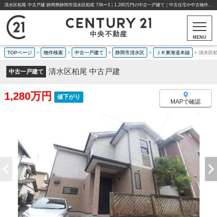
清水区柏尾 中古戸建 静岡県静岡市清水区柏尾 736ー3｜1,280万円の中古一戸建て｜中古住宅や中古物件情報｜センチュリー21中央不動産
MENU
TOPページ
>
物件検索
>
中古一戸建て
>
静岡市清水区
>
ＪＲ東海道本線
>
清水区柏
清水区柏尾 中古戸建
中古一戸建て
1,280万円
値下がり
MAPで確認