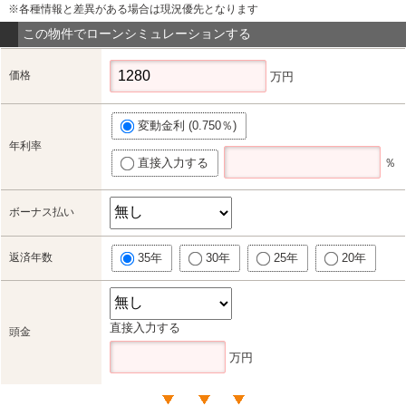
※各種情報と差異がある場合は現況優先となります
この物件でローンシミュレーションする
価格
万円
変動金利 (0.750％)
年利率
直接入力する
％
ボーナス払い
返済年数
35年
30年
25年
20年
直接入力する
頭金
万円