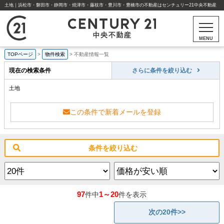
土地｜浜松市・磐田市・静岡市・焼津市・藤枝市・豊川市・豊橋市の不動産はセンチュリー21中央不動産
MENU
TOPページ
>
物件検索
>
不動産情報一覧
現在の検索条件
さらに条件を絞り込む
土地
この条件で新着メールを登録
条件を絞り込む
97
1～20
件中
件を表示
次の20件>>