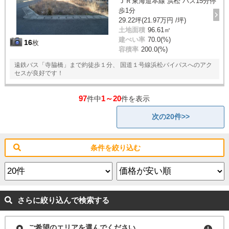
ＪＲ東海道本線 浜松 バス15分停
歩1分
29.22坪(21.97万円 /坪)
土地面積
96.61㎡
建ぺい率
70.0(%)
16
枚
容積率
200.0(%)
遠鉄バス「寺脇橋」まで約徒歩１分、 国道１号線浜松バイパスへのアク
セスが良好です！
97
1～20
件中
件を表示
次の20件>>
条件を絞り込む
さらに絞り込んで検索する
ご希望のエリアを選んでください