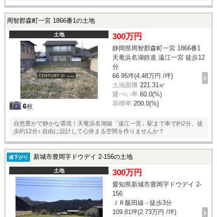
周智郡森町一宮 1866番1の土地
土地
300万円
静岡県周智郡森町一宮 1866番1
天竜浜名湖鉄道 遠江一宮 徒歩12
分
66.95坪(4.48万円 /坪)
土地面積
221.31㎡
建ぺい率
60.0(%)
容積率
200.0(%)
6
枚
自然豊かで静かな環境！天竜浜名湖線「遠江一宮」駅まで車で約2分、徒
歩約12分♪ 自由に設計して心休まる空間を作りませんか？
新城市豊岡字ドウデイ 2-156の土地
値下がり
土地
300万円
愛知県新城市豊岡字ドウデイ 2-
156
ＪＲ飯田線 - 徒歩3分
109.81坪(2.73万円 /坪)