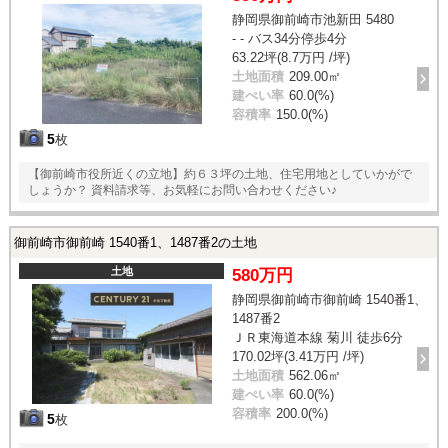
静岡県御前崎市池新田 5480
- - バス34分停歩4分
63.22坪(8.7万円 /坪)
土地面積
209.00㎡
建ぺい率
60.0(%)
容積率
150.0(%)
5
枚
【御前崎市役所近くの立地】約６３坪の土地、住宅用地としていかがで
しょうか？ 資料請求等、お気軽にお問い合わせください♪
御前崎市御前崎 1540番1、1487番2の土地
土地
580万円
静岡県御前崎市御前崎 1540番1、
1487番2
ＪＲ東海道本線 菊川 徒歩6分
170.02坪(3.41万円 /坪)
土地面積
562.06㎡
建ぺい率
60.0(%)
容積率
200.0(%)
5
枚