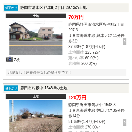
静岡市清水区谷津町2丁目 297-3の土地
値下がり
土地
70万円
静岡県静岡市清水区谷津町2丁目
297-3
ＪＲ東海道本線 興津 バス11分停
歩3分
37.43坪(1.87万円 /坪)
土地面積
123.72㎡
建ぺい率
60.0(%)
7
枚
容積率
200.0(%)
現況渡し！建築条件なしの整形地です！
磐田市匂坂中 1548-8の土地
値下がり
土地
120万円
静岡県磐田市匂坂中 1548-8
ＪＲ東海道本線 磐田 バス35分停
歩14分
81.68坪(1.47万円 /坪)
土地面積
270.00㎡