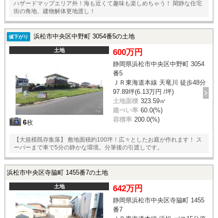
ハザードマップエリア外！海も近くて趣味も楽しめちゃう！ 閑静な住宅
街の角地、建物解体更地渡し！
浜松市中央区中野町 3054番5の土地
値下がり
土地
600万円
静岡県浜松市中央区中野町 3054
番5
ＪＲ東海道本線 天竜川 徒歩48分
97.89坪(6.13万円 /坪)
土地面積
323.59㎡
建ぺい率
60.0(%)
容積率
200.0(%)
6
枚
【大規模既存集落】 敷地面積約100坪！広々としたお庭が作れます！ ス
ーパーまで車で5分の静かな環境。分筆後の引渡しです。
浜松市中央区寺脇町 1455番7の土地
土地
642万円
静岡県浜松市中央区寺脇町 1455
番7