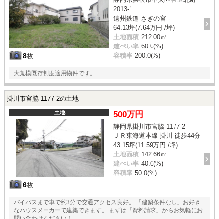
2013-1
遠州鉄道 さぎの宮 -
64.13坪(7.64万円 /坪)
土地面積
212.00㎡
建ぺい率
60.0(%)
8
容積率
200.0(%)
枚
大規模既存制度適用物件です。
掛川市宮脇 1177-2の土地
土地
500万円
静岡県掛川市宮脇 1177-2
ＪＲ東海道本線 掛川 徒歩44分
43.15坪(11.59万円 /坪)
土地面積
142.66㎡
建ぺい率
40.0(%)
容積率
50.0(%)
6
枚
バイパスまで車で約3分で交通アクセス良好。 「建築条件なし」お好き
なハウスメーカーで建築できます。 まずは「資料請求」からお気軽にお
問い合わせください！