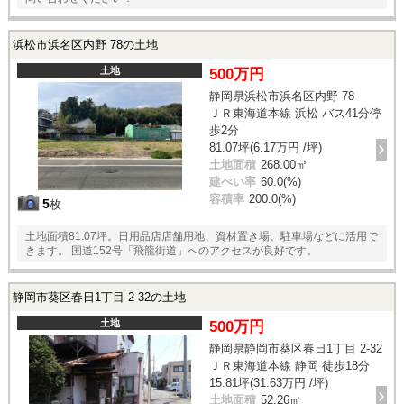
浜松市浜名区内野 78の土地
土地
500万円
静岡県浜松市浜名区内野 78
ＪＲ東海道本線 浜松 バス41分停
歩2分
81.07坪(6.17万円 /坪)
土地面積
268.00㎡
建ぺい率
60.0(%)
容積率
200.0(%)
5
枚
土地面積81.07坪。日用品店店舗用地、資材置き場、駐車場などに活用で
きます。 国道152号「飛龍街道」へのアクセスが良好です。
静岡市葵区春日1丁目 2-32の土地
土地
500万円
静岡県静岡市葵区春日1丁目 2-32
ＪＲ東海道本線 静岡 徒歩18分
15.81坪(31.63万円 /坪)
土地面積
52.26㎡