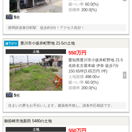
建ぺい率
60.0(%)
容積率
200.0(%)
5
枚
静岡鉄道春日町駅 徒歩約3分！アクセス良好！
豊川市小坂井町野地 21-5の土地
値下がり
土地
550万円
愛知県豊川市小坂井町野地 21-5
名鉄名古屋本線 伊奈 徒歩7分
150.65坪(3.65万円 /坪)
土地面積
498.00㎡
建ぺい率
60.0(%)
容積率
200.0(%)
5
枚
住まいの夢をお手伝いします。建築条件無し。諸条件応相談です。
御前崎市池新田 5480の土地
土地
550万円