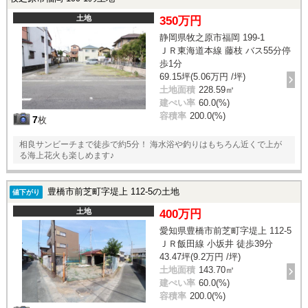
土地
350万円
静岡県牧之原市福岡 199-1
ＪＲ東海道本線 藤枝 バス55分停
歩1分
69.15坪(5.06万円 /坪)
土地面積
228.59㎡
建ぺい率
60.0(%)
容積率
200.0(%)
7
枚
相良サンビーチまで徒歩で約5分！ 海水浴や釣りはもちろん近くで上が
る海上花火も楽しめます♪
豊橋市前芝町字堤上 112-5の土地
値下がり
土地
400万円
愛知県豊橋市前芝町字堤上 112-5
ＪＲ飯田線 小坂井 徒歩39分
43.47坪(9.2万円 /坪)
土地面積
143.70㎡
建ぺい率
60.0(%)
容積率
200.0(%)