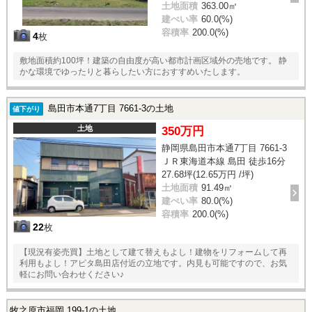
土地面積
363.00㎡
建ぺい率
60.0(%)
容積率
200.0(%)
4
枚
敷地面積約100坪！建築の自由度が高い都市計画区域外の売地です。 静
かな環境でゆったりと暮らしたい方におすすめいたします。
島田市本通7丁目 7661-3の土地
値下がり
土地
350万円
静岡県島田市本通7丁目 7661-3
ＪＲ東海道本線 島田 徒歩16分
27.68坪(12.65万円 /坪)
土地面積
91.49㎡
建ぺい率
80.0(%)
容積率
200.0(%)
22
枚
【現況有姿売買】土地として建て替えもよし！建物をリフォームして再
利用もよし！アピタ島田店付近の立地です。内見も可能ですので、お気
軽にお問い合わせください♪
牧之原市福岡 199-1の土地