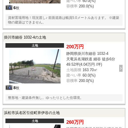
建ぺい率
60.0(%)
容積率
200.0(%)
6
枚
資材置場用地！現況渡し♪ 前面道路は幅員5.0メートルあります。 ※建築
物の建築はできません。
掛川市細谷 1032-4の土地
土地
200万円
静岡県掛川市細谷 1032-4
天竜浜名湖鉄道 細谷 徒歩6分
49.52坪(4.04万円 /坪)
土地面積
163.70㎡
建ぺい率
60.0(%)
容積率
200.0(%)
8
枚
整形地・建築条件無し。ゆったりとした住環境。
浜松市浜名区引佐町井伊谷の土地
土地
260万円