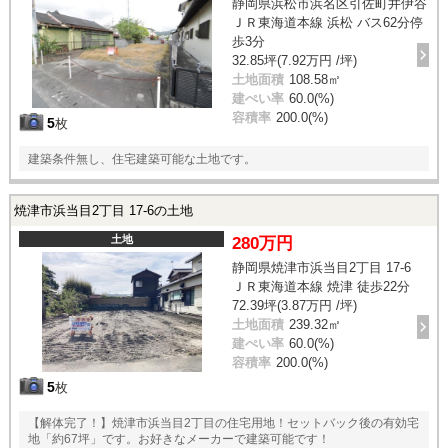
静岡県浜松市浜名区引佐町井伊谷
ＪＲ東海道本線 浜松 バス62分停
歩3分
32.85坪(7.92万円 /坪)
土地面積
108.58㎡
建ぺい率
60.0(%)
容積率
200.0(%)
5
枚
建築条件無し、住宅建築可能な土地です。
焼津市浜当目2丁目 17-6の土地
土地
280万円
静岡県焼津市浜当目2丁目 17-6
ＪＲ東海道本線 焼津 徒歩22分
72.39坪(3.87万円 /坪)
土地面積
239.32㎡
建ぺい率
60.0(%)
容積率
200.0(%)
5
枚
【解体完了！】焼津市浜当目2丁目の住宅用地！セットバック後の有効宅
地「約67坪」です。お好きなメーカーで建築可能です！