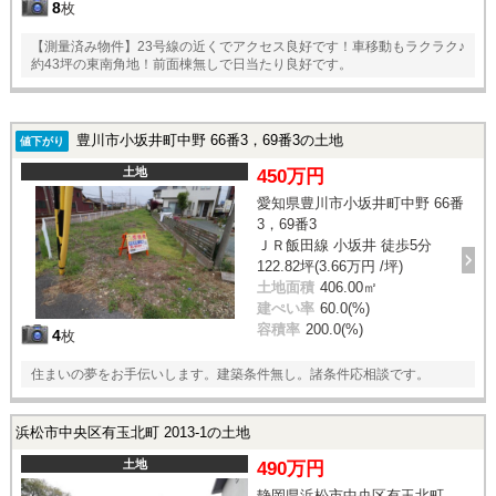
8
枚
【測量済み物件】23号線の近くでアクセス良好です！車移動もラクラク♪
約43坪の東南角地！前面棟無しで日当たり良好です。
豊川市小坂井町中野 66番3，69番3の土地
値下がり
土地
450万円
愛知県豊川市小坂井町中野 66番
3，69番3
ＪＲ飯田線 小坂井 徒歩5分
122.82坪(3.66万円 /坪)
土地面積
406.00㎡
建ぺい率
60.0(%)
容積率
200.0(%)
4
枚
住まいの夢をお手伝いします。建築条件無し。諸条件応相談です。
浜松市中央区有玉北町 2013-1の土地
土地
490万円
静岡県浜松市中央区有玉北町