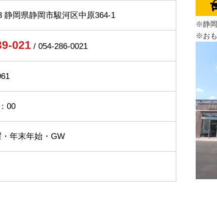
8
静岡県静岡市駿河区中原364-1
※静
※お
39-021
/
054-286-0021
061
：00
曜・年末年始・GW