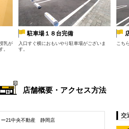
駐車場１８台完備
授乳が
入口すぐ横におもいやり駐車場がございま
こち
す。
す。
店舗概要・アクセス方法
交
リー21中央不動産
静岡店