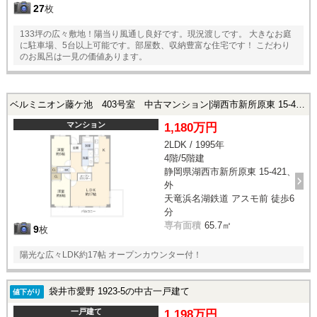
27
枚
133坪の広々敷地！陽当り風通し良好です。現況渡しです。 大きなお庭
に駐車場、5台以上可能です。部屋数、収納豊富な住宅です！ こだわり
のお風呂は一見の価値あります。
ベルミニオン藤ケ池 403号室 中古マンション|湖西市新所原東 15-421、外の中古マンション
マンション
1,180万円
2LDK / 1995年
4階/5階建
静岡県湖西市新所原東 15-421、
外
天竜浜名湖鉄道 アスモ前 徒歩6
分
専有面積
65.7㎡
9
枚
陽光な広々LDK約17帖 オープンカウンター付！
袋井市愛野 1923-5の中古一戸建て
値下がり
一戸建て
1,198万円