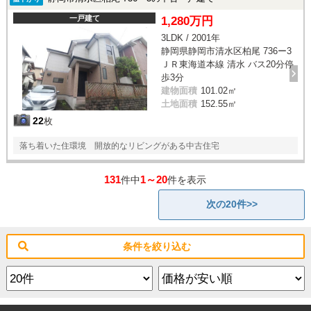
一戸建て
1,280万円
3LDK / 2001年
静岡県静岡市清水区柏尾 736ー3
ＪＲ東海道本線 清水 バス20分停
歩3分
建物面積
101.02㎡
土地面積
152.55㎡
22
枚
落ち着いた住環境 開放的なリビングがある中古住宅
131
1～20
件中
件を表示
次の20件>>
条件を絞り込む