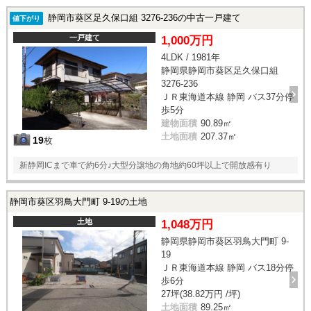
静岡市葵区足久保口組 3276-236の中古一戸建て
値下がり
一戸建て
1,000万円
4LDK / 1981年
静岡県静岡市葵区足久保口組
3276-236
ＪＲ東海道本線 静岡 バス37分停
歩5分
建物面積
90.89㎡
土地面積
207.37㎡
19
枚
新静岡ICまで車で約6分♪大型分譲地の角地約60坪以上で開放感有り
静岡市葵区羽鳥大門町 9-19の土地
土地
1,048万円
静岡県静岡市葵区羽鳥大門町 9-
19
ＪＲ東海道本線 静岡 バス18分停
歩6分
27坪(38.82万円 /坪)
土地面積
89.25㎡