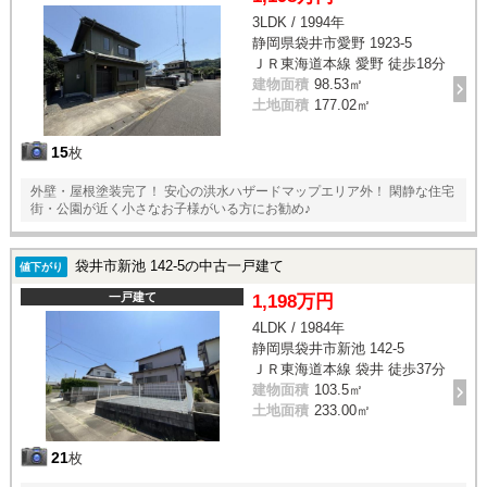
3LDK / 1994年
静岡県袋井市愛野 1923-5
ＪＲ東海道本線 愛野 徒歩18分
建物面積
98.53㎡
土地面積
177.02㎡
15
枚
外壁・屋根塗装完了！ 安心の洪水ハザードマップエリア外！ 閑静な住宅
街・公園が近く小さなお子様がいる方にお勧め♪
袋井市新池 142-5の中古一戸建て
値下がり
一戸建て
1,198万円
4LDK / 1984年
静岡県袋井市新池 142-5
ＪＲ東海道本線 袋井 徒歩37分
建物面積
103.5㎡
土地面積
233.00㎡
21
枚