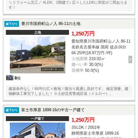
＼リフォーム完工／ 4LDK、2階建て♪ 広々したLDKに和室が二間ありま
す！
豊川市国府町山ノ入 86-11の土地
値下がり
土地
1,250万円
愛知県豊川市国府町山ノ入 86-11
名鉄名古屋本線 国府 徒歩16分
66.25坪(18.87万円 /坪)
土地面積
219.02㎡
建ぺい率
30.0(%)
容積率
50.0(%)
8
枚
建築条件なし！66坪の広々敷地！陽当り風通し良好です。 確定測量、建
物解体工事完了しました！ ※土砂災害警戒区域（イエロー）。
富士市厚原 1899-16の中古一戸建て
値下がり
一戸建て
1,250万円
3SLDK / 2001年
静岡県富士市厚原 1899-16