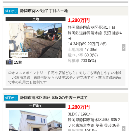
静岡市葵区長沼1丁目の土地
値下がり
土地
1,280万円
静岡県静岡市葵区長沼1丁目
静岡鉄道静岡清水線 長沼 徒歩4
分
14.34坪(89.29万円 /坪)
土地面積
47.39㎡
建ぺい率
60.0(%)
容積率
200.0(%)
15
枚
◎オススメポイント◎ ・住宅や店舗どちらに対しても適合しやすい地域
・JR東海道線 東静岡駅からも徒歩10分と好立地です ・前面道路約9ｍ
で車の利用にも便利です
静岡市清水区堀込 635-2の中古一戸建て
値下がり
一戸建て
1,280万円
3LDK / 1991年
静岡県静岡市清水区堀込 635-2
ＪＲ東海道本線 草薙 徒歩36分
建物面積
105.5㎡