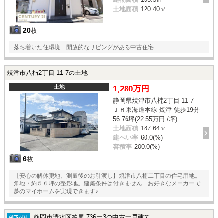
土地面積
120.40㎡
20
枚
落ち着いた住環境 開放的なリビングがある中古住宅
焼津市八楠2丁目 11-7の土地
土地
1,280万円
静岡県焼津市八楠2丁目 11-7
ＪＲ東海道本線 焼津 徒歩19分
56.76坪(22.55万円 /坪)
土地面積
187.64㎡
建ぺい率
60.0(%)
容積率
200.0(%)
6
枚
【安心の解体更地、測量後のお引渡し】焼津市八楠二丁目の住宅用地。
角地・約５６坪の整形地。建築条件は付きません！お好きなメーカーで
夢のマイホームを実現できます♪
静岡市清水区柏尾 736ー3の中古一戸建て
値下がり