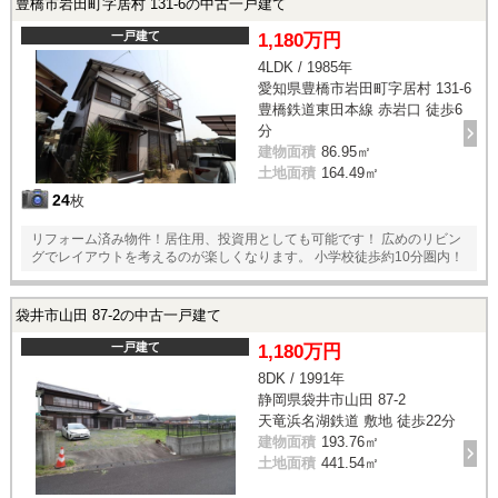
豊橋市岩田町字居村 131-6の中古一戸建て
一戸建て
1,180万円
4LDK / 1985年
愛知県豊橋市岩田町字居村 131-6
豊橋鉄道東田本線 赤岩口 徒歩6
分
建物面積
86.95㎡
土地面積
164.49㎡
24
枚
リフォーム済み物件！居住用、投資用としても可能です！ 広めのリビン
グでレイアウトを考えるのが楽しくなります。 小学校徒歩約10分圏内！
袋井市山田 87-2の中古一戸建て
一戸建て
1,180万円
8DK / 1991年
静岡県袋井市山田 87-2
天竜浜名湖鉄道 敷地 徒歩22分
建物面積
193.76㎡
土地面積
441.54㎡