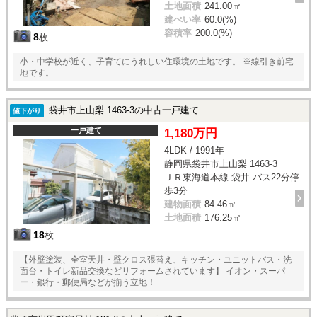
土地面積
241.00㎡
建ぺい率
60.0(%)
容積率
200.0(%)
8
枚
小・中学校が近く、子育てにうれしい住環境の土地です。 ※線引き前宅
地です。
袋井市上山梨 1463-3の中古一戸建て
値下がり
一戸建て
1,180万円
4LDK / 1991年
静岡県袋井市上山梨 1463-3
ＪＲ東海道本線 袋井 バス22分停
歩3分
建物面積
84.46㎡
土地面積
176.25㎡
18
枚
【外壁塗装、全室天井・壁クロス張替え、キッチン・ユニットバス・洗
面台・トイレ新品交換などリフォームされています】 イオン・スーパ
ー・銀行・郵便局などが揃う立地！