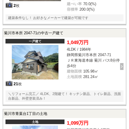
建ぺい率
70.0(%)
2
枚
容積率
200.0(%)
建築条件なし！ お好きなメーカーで建築が可能です
菊川市本所 2047-71の中古一戸建て
一戸建て
1,049万円
4LDK / 1984年
静岡県菊川市本所 2047-71
ＪＲ東海道本線 菊川 バス8分停
歩4分
建物面積
105.98㎡
土地面積
281.24㎡
21
枚
＼リフォーム完工／ 4LDK、2階建て！ キッチン新品、トイレ新品、洗面
台新品、外壁塗装済み！
菊川市青葉台1丁目の土地
土地
1,099万円