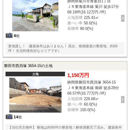
静岡県菊川市青葉台1丁目
ＪＲ東海道本線 菊川 徒歩17分
68.19坪(16.12万円 /坪)
土地面積
225.41㎡
建ぺい率
50.0(%)
容積率
80.0(%)
4
枚
更地渡し！ 建築条件はありません！ 高台、南側接道の整形地、約68
坪！ 生活利便良好なエリアです♪
磐田市西貝塚 3654-15の土地
土地
1,150万円
静岡県磐田市西貝塚 3654-15
ＪＲ東海道本線 御厨 徒歩28分
68.57坪(16.77万円 /坪)
土地面積
226.68㎡
建ぺい率
60.0(%)
容積率
150.0(%)
14
枚
【当社売主物件】 敷地は約68坪の整形地！解体測量完了済み。 建築条件