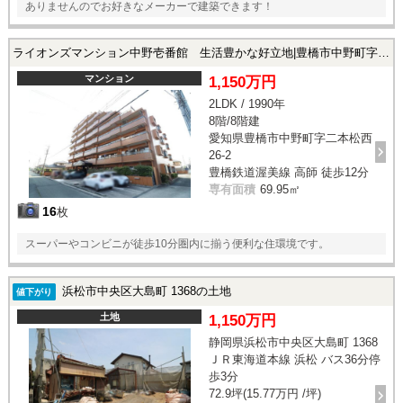
ありませんのでお好きなメーカーで建築できます！
ライオンズマンション中野壱番館 生活豊かな好立地|豊橋市中野町字二本松西 26-2の中古マンション
マンション
1,150万円
2LDK / 1990年
8階/8階建
愛知県豊橋市中野町字二本松西
26-2
豊橋鉄道渥美線 高師 徒歩12分
専有面積
69.95㎡
16
枚
スーパーやコンビニが徒歩10分圏内に揃う便利な住環境です。
浜松市中央区大島町 1368の土地
値下がり
土地
1,150万円
静岡県浜松市中央区大島町 1368
ＪＲ東海道本線 浜松 バス36分停
歩3分
72.9坪(15.77万円 /坪)