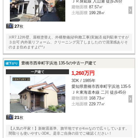
ＪＲ身延線 入山瀬 徒歩26分
建物面積
87.57㎡
土地面積
199.28㎡
27
枚
※R7.12外壁、屋根塗替え、外構整備(砂利敷工事)実施済 縦列駐車ですが
３台可 内外装リフォーム、クリーニング完了しましたので清潔感ありそ
のまま住めますよ(^^♪
豊橋市西幸町字浜池 135-5の中古一戸建て
値下がり
一戸建て
1,260万円
3DK / 1985年
愛知県豊橋市西幸町字浜池 135-5
ＪＲ東海道本線 二川 徒歩45分
建物面積
168.73㎡
土地面積
229.77㎡
21
枚
【人気の平家！】新耐震基準、旗竿地ですが4ｍなので広々しています。
間取りも使いやすい3DK。是非ご自身の目でご確認ください！