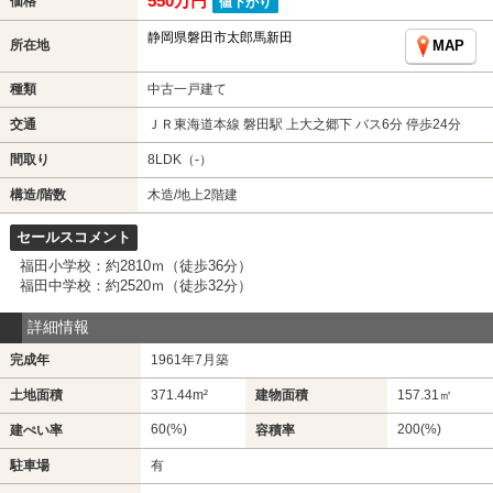
550万円
価格
値下がり
静岡県磐田市太郎馬新田
所在地
MAP
種類
中古一戸建て
交通
ＪＲ東海道本線 磐田駅 上大之郷下 バス6分 停歩24分
間取り
8LDK（-）
構造/階数
木造/地上2階建
セールスコメント
福田小学校：約2810ｍ（徒歩36分）
福田中学校：約2520ｍ（徒歩32分）
詳細情報
完成年
1961年7月築
土地面積
371.44m²
建物面積
157.31㎡
60(%)
200(%)
建ぺい率
容積率
駐車場
有