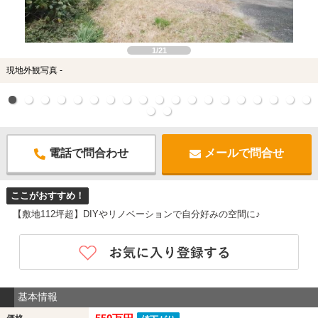
1/21
現地外観写真 -
電話で問合わせ
メールで問合せ
ここがおすすめ！
【敷地112坪超】DIYやリノベーションで自分好みの空間に♪
基本情報