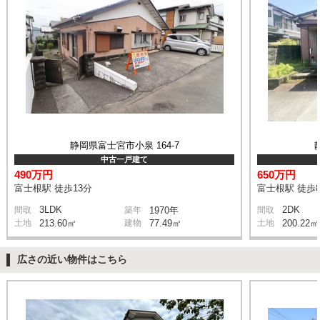
静岡県富士宮市小泉 164-7
中古一戸建て
490万円
650万円
富士根駅 徒歩13分
富士根駅 徒歩
3LDK
2DK
間取
築年
1970年
間取
土地
213.60㎡
建物
77.49㎡
土地
200.22㎡
広さの近い物件はこちら