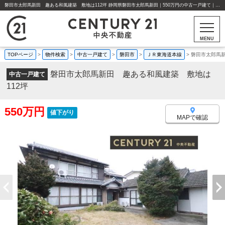
磐田市太郎馬新田 趣ある和風建築 敷地は112坪 静岡県磐田市太郎馬新田｜550万円の中古一戸建て｜中古住宅や中古物件情報｜センチュリー21中央不動産
MENU
TOPページ
>
物件検索
>
中古一戸建て
>
磐田市
>
ＪＲ東海道本線
>
磐田市太郎馬新
磐田市太郎馬新田 趣ある和風建築 敷地は
中古一戸建て
112坪
550万円
値下がり
MAPで確認