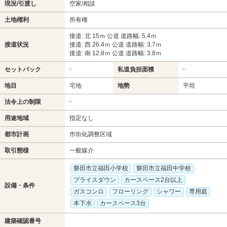
現況/引渡し
空家/相談
土地権利
所有権
接道: 北 15ｍ 公道 道路幅: 5.4ｍ
接道状況
接道: 西 26.4ｍ 公道 道路幅: 3.7ｍ
接道: 南 12.8ｍ 公道 道路幅: 3.8ｍ
-
-
セットバック
私道負担面積
地目
宅地
地勢
平坦
-
法令上の制限
用途地域
指定なし
都市計画
市街化調整区域
取引態様
一般媒介
磐田市立福田小学校
磐田市立福田中学校
プライスダウン
カースペース2台以上
設備・条件
ガスコンロ
フローリング
シャワー
専用庭
本下水
カースペース3台
建築確認番号