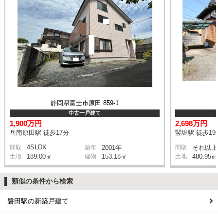
静岡県富士市原田 859-1
中古一戸建て
1,900万円
2,698万円
岳南原田駅 徒歩17分
竪堀駅 徒歩19
4SLDK
間取
築年
2001年
間取
それ以上
土地
189.00㎡
建物
153.18㎡
土地
480.95㎡
類似の条件から検索
磐田駅の新築戸建て