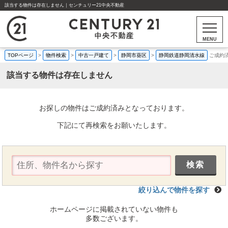
該当する物件は存在しません｜センチュリー21中央不動産
MENU
TOPページ
>
物件検索
>
中古一戸建て
>
静岡市葵区
>
静岡鉄道静岡清水線
ご成約
該当する物件は存在しません
お探しの物件はご成約済みとなっております。
下記にて再検索をお願いたします。
絞り込んで物件を探す
ホームページに掲載されていない物件も
多数ございます。