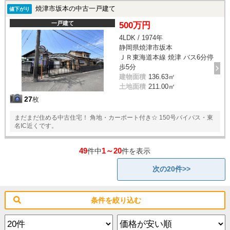
焼津市坂本の中古一戸建て
値下がり
一戸建て
500万円
4LDK / 1974年
静岡県焼津市坂本
ＪＲ東海道本線 焼津 バス6分停
歩5分
建物面積
136.63㎡
土地面積
211.00㎡
27
枚
まだまだ住める中古住宅！ 角地・カーポート付き☆ 150号バイパス・東
名IC近くです。
49
1～20
件中
件を表示
次の20件>>
条件を絞り込む