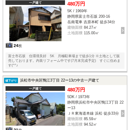
一戸建て
480万円
5K / 1969年
静岡県富士市石坂 200-16
岳南電車 吉原本町 徒歩34分
建物面積
84.27㎡
土地面積
115.00㎡
24
枚
富士市石坂 住環境良好 5K 月極駐車場まで徒歩1分 ※土地として販
売しております。内装リフォーム中です(7月末完成予定) すぐに住めま
す(^^♪
浜松市中央区鴨江3丁目 22ー13の中古一戸建て
値下がり
一戸建て
480万円
5DK / 1973年
静岡県浜松市中央区鴨江3丁目 22
ー13
ＪＲ東海道本線 浜松 徒歩33分
建物面積
85.59㎡
土地面積
94.52㎡