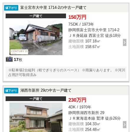
富士宮市大中里 1714-2の中古一戸建て
値下がり
一戸建て
150万円
7SDK / 1973年
静岡県富士宮市大中里 1714-2
ＪＲ身延線 西富士宮 徒歩18分
建物面積
107.18㎡
土地面積
158.67㎡
17
枚
※駐車場2台縦列（軽でぎりぎりのスペース） ※雨漏りあります。 ※河川
占用許可取得済み
湖西市新所 29の中古一戸建て
値下がり
一戸建て
230万円
4DK / 1970年
静岡県湖西市新所 29
ＪＲ東海道本線 鷲津 徒歩26分
建物面積
104.33㎡
土地面積
254.48㎡