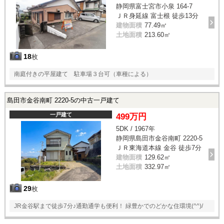
静岡県富士宮市小泉 164-7
ＪＲ身延線 富士根 徒歩13分
建物面積
77.49㎡
土地面積
213.60㎡
18
枚
南庭付きの平屋建て 駐車場３台可（車種による）
島田市金谷南町 2220-5の中古一戸建て
一戸建て
499万円
5DK / 1967年
静岡県島田市金谷南町 2220-5
ＪＲ東海道本線 金谷 徒歩7分
建物面積
129.62㎡
土地面積
332.97㎡
29
枚
JR金谷駅まで徒歩7分♪通勤通学も便利！ 緑豊かでのどかな住環境(^^)/