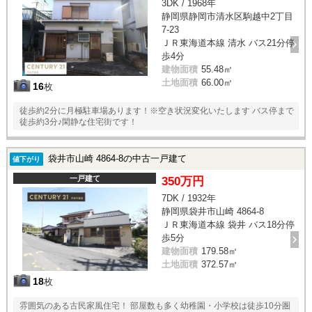
3DK / 1968年
静岡県静岡市清水区駒越中2丁目
7-23
ＪＲ東海道本線 清水 バス21分停
歩4分
建物面積
55.48㎡
土地面積
66.00㎡
16
枚
徒歩約2分に月極駐車場あります！※空き状況変化いたします バス停まで
徒歩約3分♪閑静な住宅街です！
袋井市山崎 4864-8の中古一戸建て
値下がり
一戸建て
350万円
7DK / 1932年
静岡県袋井市山崎 4864-8
ＪＲ東海道本線 袋井 バス18分停
歩5分
建物面積
179.58㎡
土地面積
372.57㎡
18
枚
雰囲気のある古民家風住宅！ 部屋数も多く幼稚園・小学校は徒歩10分圏