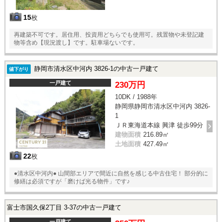
15
枚
再建築不可です。居住用、投資用どちらでも使用可。残置物や未登記建
物等含め【現況渡し】です。駐車場ないです。
静岡市清水区中河内 3826-1の中古一戸建て
値下がり
一戸建て
230万円
10DK / 1988年
静岡県静岡市清水区中河内 3826-
1
ＪＲ東海道本線 興津 徒歩99分
建物面積
216.89㎡
土地面積
427.49㎡
22
枚
●清水区中河内● 山間部エリアで間近に自然を感じる中古住宅！ 部分的に
修繕は必須ですが「磨けば光る物件」です♪
富士市国久保2丁目 3-37の中古一戸建て
一戸建て