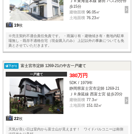
ＪＲ東海道本線 磐田 バス25分停
歩15分
建物面積
96.05㎡
土地面積
76.23㎡
19
枚
※売主契約不適合責任免責です。 ・雨漏り有・建物傾き有・敷地内駐車
場無し・既存不適格住宅（現金購入のみ） 上記以外の事象についても免
責とさせていただきます。
富士宮市淀師 1269-21の中古一戸建て
値下がり
一戸建て
380万円
5DK / 1979年
静岡県富士宮市淀師 1269-21
ＪＲ身延線 西富士宮 徒歩20分
建物面積
77.3㎡
土地面積
151.02㎡
22
枚
天気が良い日は室内から富士山が見えます！ ワイドバルコニーは南側
で日当たり良好