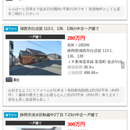
ららぽーと沼津まで徒歩15分圏内♪平家の2Kです！ 投資物件としても是
非ご検討ください☆
湖西市白須賀 113-1、136、138の中古一戸建て
値下がり
一戸建て
280万円
4DK / 1950年
静岡県湖西市白須賀 113-1、
136、138
ＪＲ東海道本線 新居町 徒歩51分
建物面積
90.9㎡
土地面積
486.68㎡
8
枚
お好きなようにリフォームが出来る！有効敷地面積は約282平米（約85
坪）！趣味や愛犬と遊ぶお庭もなんと約203平米（約61坪）有ります！
居住も良し投資用も良し！
静岡市清水区駒越中2丁目 7-23の中古一戸建て
値下がり
一戸建て
300万円