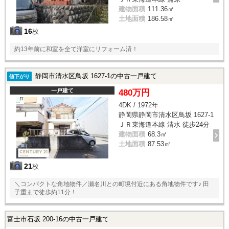
建物面積
111.36㎡
土地面積
186.58㎡
16
枚
約13年前に和室を全て洋室にリフォーム済！
静岡市清水区鳥坂 1627-1の中古一戸建て
値下がり
一戸建て
480万円
4DK / 1972年
静岡県静岡市清水区鳥坂 1627-1
ＪＲ東海道本線 清水 徒歩24分
建物面積
68.3㎡
土地面積
87.53㎡
21
枚
＼コンパクトな角地物件／瀬名川との町境付近にある角地物件です♪ 田
子重まで徒歩約11分！
富士市石坂 200-16の中古一戸建て