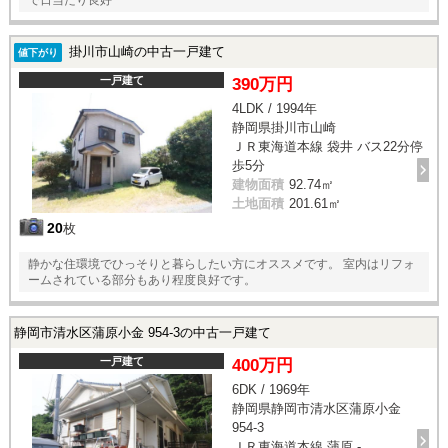
掛川市山崎の中古一戸建て
値下がり
一戸建て
390万円
4LDK / 1994年
静岡県掛川市山崎
ＪＲ東海道本線 袋井 バス22分停
歩5分
建物面積
92.74㎡
土地面積
201.61㎡
20
枚
静かな住環境でひっそりと暮らしたい方にオススメです。 室内はリフォ
ームされている部分もあり程度良好です。
静岡市清水区蒲原小金 954-3の中古一戸建て
一戸建て
400万円
6DK / 1969年
静岡県静岡市清水区蒲原小金
954-3
ＪＲ東海道本線 蒲原 -