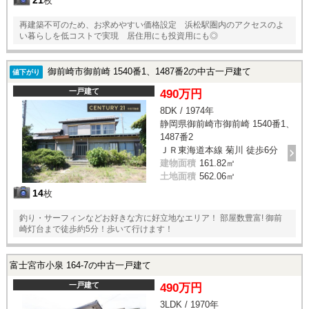
21
枚
再建築不可のため、お求めやすい価格設定 浜松駅圏内のアクセスのよ
い暮らしを低コストで実現 居住用にも投資用にも◎
御前崎市御前崎 1540番1、1487番2の中古一戸建て
値下がり
一戸建て
490万円
8DK / 1974年
静岡県御前崎市御前崎 1540番1、
1487番2
ＪＲ東海道本線 菊川 徒歩6分
建物面積
161.82㎡
土地面積
562.06㎡
14
枚
釣り・サーフィンなどお好きな方に好立地なエリア！ 部屋数豊富! 御前
崎灯台まで徒歩約5分！歩いて行けます！
富士宮市小泉 164-7の中古一戸建て
一戸建て
490万円
3LDK / 1970年