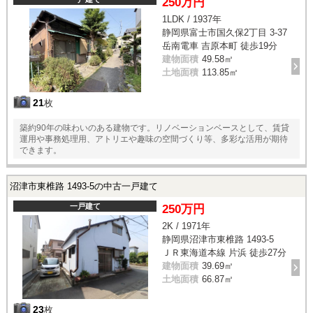
250万円
1LDK / 1937年
静岡県富士市国久保2丁目 3-37
岳南電車 吉原本町 徒歩19分
建物面積
49.58㎡
土地面積
113.85㎡
21
枚
築約90年の味わいのある建物です。リノベーションベースとして、賃貸
運用や事務処理用、アトリエや趣味の空間づくり等、多彩な活用が期待
できます。
沼津市東椎路 1493-5の中古一戸建て
一戸建て
250万円
2K / 1971年
静岡県沼津市東椎路 1493-5
ＪＲ東海道本線 片浜 徒歩27分
建物面積
39.69㎡
土地面積
66.87㎡
23
枚