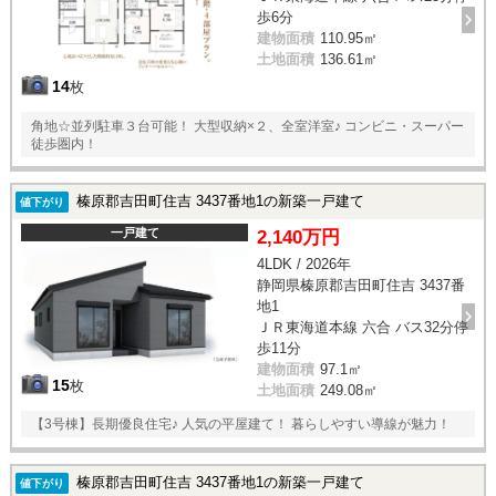
歩6分
建物面積
110.95㎡
土地面積
136.61㎡
14
枚
角地☆並列駐車３台可能！ 大型収納×２、全室洋室♪ コンビニ・スーパー
徒歩圏内！
榛原郡吉田町住吉 3437番地1の新築一戸建て
値下がり
一戸建て
2,140万円
4LDK / 2026年
静岡県榛原郡吉田町住吉 3437番
地1
ＪＲ東海道本線 六合 バス32分停
歩11分
建物面積
97.1㎡
15
枚
土地面積
249.08㎡
【3号棟】長期優良住宅♪ 人気の平屋建て！ 暮らしやすい導線が魅力！
榛原郡吉田町住吉 3437番地1の新築一戸建て
値下がり