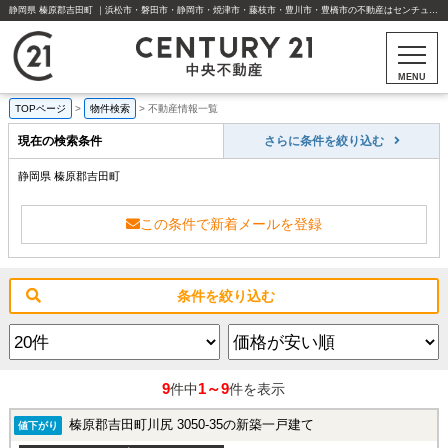
静岡県 榛原郡吉田町 ｜浜松市・磐田市・静岡市・焼津市・藤枝市・豊川市・豊橋市の不動産はセンチュリー21中央不動産
MENU
TOPページ
>
物件検索
>
不動産情報一覧
現在の検索条件
さらに条件を絞り込む
静岡県 榛原郡吉田町
この条件で新着メールを登録
条件を絞り込む
9
1～9
件中
件を表示
榛原郡吉田町川尻 3050-35の新築一戸建て
値下がり