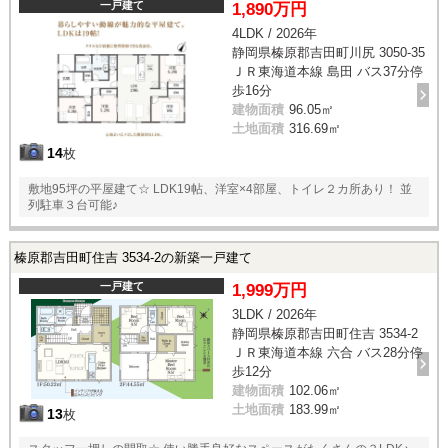
一戸建て
1,890万円
4LDK / 2026年
静岡県榛原郡吉田町川尻 3050-35
ＪＲ東海道本線 島田 バス37分停
歩16分
建物面積
96.05㎡
土地面積
316.69㎡
14
枚
敷地95坪の平屋建て☆ LDK19帖、洋室×4部屋、トイレ２カ所あり！ 並
列駐車３台可能♪
榛原郡吉田町住吉 3534-2の新築一戸建て
一戸建て
1,999万円
3LDK / 2026年
静岡県榛原郡吉田町住吉 3534-2
ＪＲ東海道本線 六合 バス28分停
歩12分
建物面積
102.06㎡
土地面積
183.99㎡
13
枚