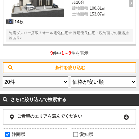
歩10分
建物面積
100.81㎡
土地面積
153.07㎡
14
枚
制震ダンパー搭載！オール電化住宅☆ 長期優良住宅・税制面での優遇措
置あり♪
9
1～9
件中
件を表示
条件を絞り込む
さらに絞り込んで検索する
ご希望のエリアを選んでください
静岡県
愛知県