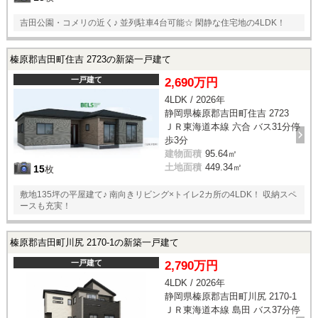
吉田公園・コメリの近く♪ 並列駐車4台可能☆ 閑静な住宅地の4LDK！
榛原郡吉田町住吉 2723の新築一戸建て
一戸建て
2,690万円
4LDK / 2026年
静岡県榛原郡吉田町住吉 2723
ＪＲ東海道本線 六合 バス31分停
歩3分
建物面積
95.64㎡
土地面積
449.34㎡
15
枚
敷地135坪の平屋建て♪ 南向きリビング×トイレ2カ所の4LDK！ 収納スペ
ースも充実！
榛原郡吉田町川尻 2170-1の新築一戸建て
一戸建て
2,790万円
4LDK / 2026年
静岡県榛原郡吉田町川尻 2170-1
ＪＲ東海道本線 島田 バス37分停