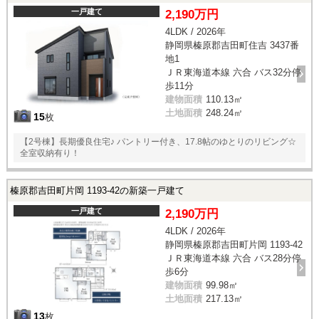
一戸建て
2,190万円
4LDK / 2026年
静岡県榛原郡吉田町住吉 3437番
地1
ＪＲ東海道本線 六合 バス32分停
歩11分
建物面積
110.13㎡
土地面積
248.24㎡
15
枚
【2号棟】長期優良住宅♪ パントリー付き、17.8帖のゆとりのリビング☆
全室収納有り！
榛原郡吉田町片岡 1193-42の新築一戸建て
一戸建て
2,190万円
4LDK / 2026年
静岡県榛原郡吉田町片岡 1193-42
ＪＲ東海道本線 六合 バス28分停
歩6分
建物面積
99.98㎡
土地面積
217.13㎡
13
枚