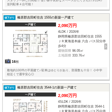
スタッフ一押しの間取☆ 使い勝手良好なスペースがたくさんの３LDK♪
並列駐車４台可能！
榛原郡吉田町住吉 1555の新築一戸建て
値下がり
一戸建て
2,090万円
4LDK / 2026年
静岡県榛原郡吉田町住吉 1555
ＪＲ東海道本線 六合 バス32分停
歩4分
建物面積
96.05㎡
土地面積
333.76㎡
16
枚
敷地約100坪の平屋建て♪ 駐車はゆとりがあり、部屋数も十分！ 小中学
校近くで通学安心◎
榛原郡吉田町住吉 3544-1の新築一戸建て
値下がり
一戸建て
2,090万円
4SLDK / 2026年
静岡県榛原郡吉田町住吉 3544-1
ＪＲ東海道本線 六合 バス25分停