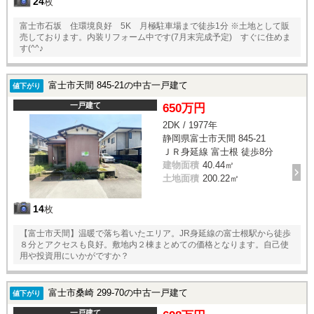
24
枚
富士市石坂 住環境良好 5K 月極駐車場まで徒歩1分 ※土地として販
売しております。内装リフォーム中です(7月末完成予定) すぐに住めま
す(^^♪
富士市天間 845-21の中古一戸建て
値下がり
一戸建て
650万円
2DK / 1977年
静岡県富士市天間 845-21
ＪＲ身延線 富士根 徒歩8分
建物面積
40.44㎡
土地面積
200.22㎡
14
枚
【富士市天間】温暖で落ち着いたエリア。JR身延線の富士根駅から徒歩
８分とアクセスも良好。敷地内２棟まとめての価格となります。自己使
用や投資用にいかがですか？
富士市桑崎 299-70の中古一戸建て
値下がり
一戸建て