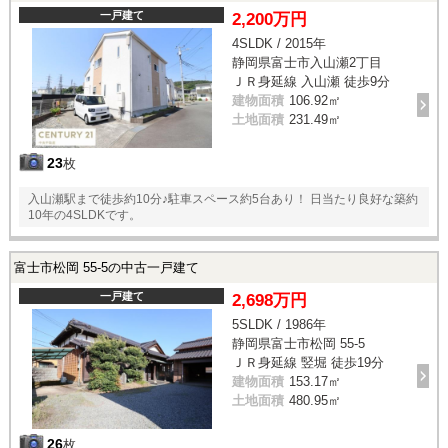
一戸建て
2,200万円
4SLDK / 2015年
静岡県富士市入山瀬2丁目
ＪＲ身延線 入山瀬 徒歩9分
建物面積
106.92㎡
土地面積
231.49㎡
23
枚
入山瀬駅まで徒歩約10分♪駐車スペース約5台あり！ 日当たり良好な築約
10年の4SLDKです。
富士市松岡 55-5の中古一戸建て
一戸建て
2,698万円
5SLDK / 1986年
静岡県富士市松岡 55-5
ＪＲ身延線 竪堀 徒歩19分
建物面積
153.17㎡
土地面積
480.95㎡
26
枚