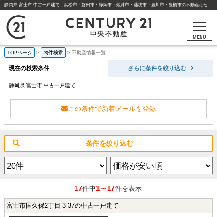
静岡県 富士市 中古一戸建て｜浜松市・磐田市・静岡市・焼津市・藤枝市・豊川市・豊橋市の不動産はセンチュリー21中央不動産
MENU
TOPページ
>
物件検索
>
不動産情報一覧
現在の検索条件
さらに条件を絞り込む
静岡県 富士市 中古一戸建て
この条件で新着メールを登録
条件を絞り込む
17
1～17
件中
件を表示
富士市国久保2丁目 3-37の中古一戸建て