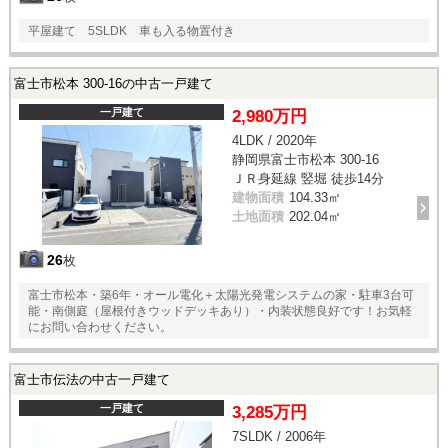
平屋建て 5SLDK 車も入る物置付き
富士市松本 300-16の中古一戸建て
一戸建て
2,980万円
4LDK / 2020年
静岡県富士市松本 300-16
ＪＲ身延線 竪堀 徒歩14分
建物面積
104.33㎡
土地面積
202.04㎡
26
枚
富士市松本・築6年・オール電化＋太陽光発電システムの家・駐車3台可
能・南側庭（屋根付きウッドデッキあり）・内装状態良好です！お気軽
にお問い合わせください。
富士市伝法の中古一戸建て
一戸建て
3,285万円
7SLDK / 2006年