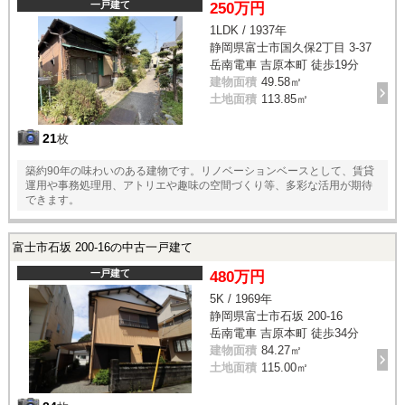
一戸建て
250万円
1LDK / 1937年
静岡県富士市国久保2丁目 3-37
岳南電車 吉原本町 徒歩19分
建物面積
49.58㎡
土地面積
113.85㎡
21
枚
築約90年の味わいのある建物です。リノベーションベースとして、賃貸
運用や事務処理用、アトリエや趣味の空間づくり等、多彩な活用が期待
できます。
富士市石坂 200-16の中古一戸建て
一戸建て
480万円
5K / 1969年
静岡県富士市石坂 200-16
岳南電車 吉原本町 徒歩34分
建物面積
84.27㎡
土地面積
115.00㎡