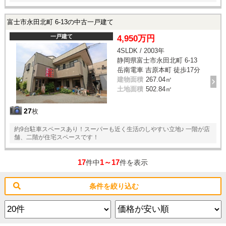
富士市永田北町 6-13の中古一戸建て
一戸建て
4,950万円
4SLDK / 2003年
静岡県富士市永田北町 6-13
岳南電車 吉原本町 徒歩17分
建物面積
267.04㎡
土地面積
502.84㎡
27
枚
約9台駐車スペースあり！スーパーも近く生活のしやすい立地♪ 一階が店
舗、二階が住宅スペースです！
17
1～17
件中
件を表示
条件を絞り込む