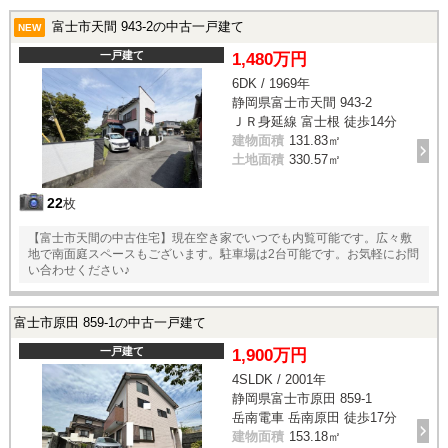
富士市天間 943-2の中古一戸建て
NEW
一戸建て
1,480万円
6DK / 1969年
静岡県富士市天間 943-2
ＪＲ身延線 富士根 徒歩14分
建物面積
131.83㎡
土地面積
330.57㎡
22
枚
【富士市天間の中古住宅】現在空き家でいつでも内覧可能です。広々敷
地で南面庭スペースもございます。駐車場は2台可能です。お気軽にお問
い合わせください♪
富士市原田 859-1の中古一戸建て
一戸建て
1,900万円
4SLDK / 2001年
静岡県富士市原田 859-1
岳南電車 岳南原田 徒歩17分
建物面積
153.18㎡