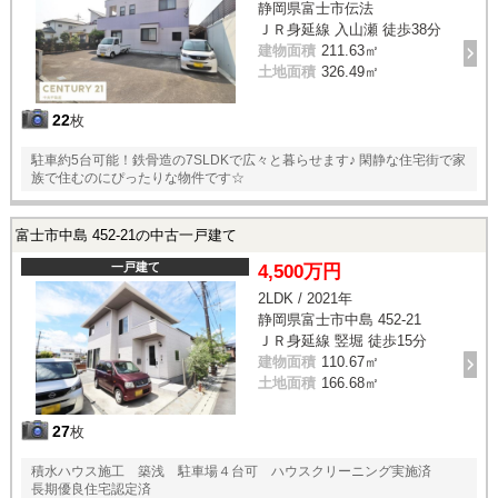
静岡県富士市伝法
ＪＲ身延線 入山瀬 徒歩38分
建物面積
211.63㎡
土地面積
326.49㎡
22
枚
駐車約5台可能！鉄骨造の7SLDKで広々と暮らせます♪ 閑静な住宅街で家
族で住むのにぴったりな物件です☆
富士市中島 452-21の中古一戸建て
一戸建て
4,500万円
2LDK / 2021年
静岡県富士市中島 452-21
ＪＲ身延線 竪堀 徒歩15分
建物面積
110.67㎡
土地面積
166.68㎡
27
枚
積水ハウス施工 築浅 駐車場４台可 ハウスクリーニング実施済
長期優良住宅認定済