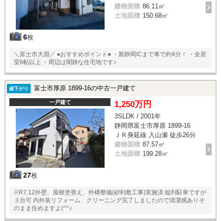
建物面積
86.11㎡
土地面積
150.68㎡
6
枚
＼富士市大淵／ ●おすすめポイント● ・新静岡ICまで車で約4分！ ・全居
室6帖以上 ・周辺は閑静な住宅地です♪
富士市厚原 1899-16の中古一戸建て
値下がり
一戸建て
1,250万円
3SLDK / 2001年
静岡県富士市厚原 1899-16
ＪＲ身延線 入山瀬 徒歩26分
建物面積
87.57㎡
土地面積
199.28㎡
27
枚
※R7.12外壁、屋根塗替え、外構整備(砂利敷工事)実施済 縦列駐車ですが
３台可 内外装リフォーム、クリーニング完了しましたので清潔感ありそ
のまま住めますよ(^^♪