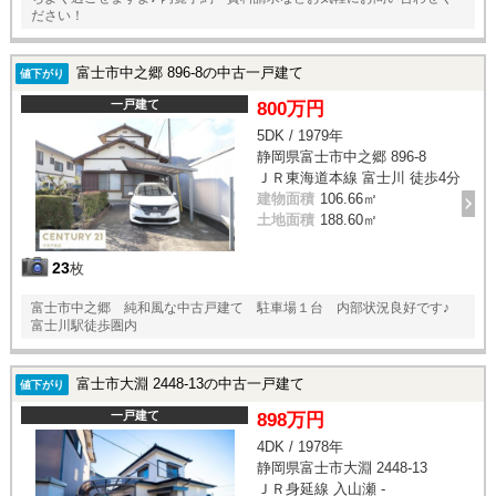
ださい！
富士市中之郷 896-8の中古一戸建て
値下がり
一戸建て
800万円
5DK / 1979年
静岡県富士市中之郷 896-8
ＪＲ東海道本線 富士川 徒歩4分
建物面積
106.66㎡
土地面積
188.60㎡
23
枚
富士市中之郷 純和風な中古戸建て 駐車場１台 内部状況良好です♪
富士川駅徒歩圏内
富士市大淵 2448-13の中古一戸建て
値下がり
一戸建て
898万円
4DK / 1978年
静岡県富士市大淵 2448-13
ＪＲ身延線 入山瀬 -