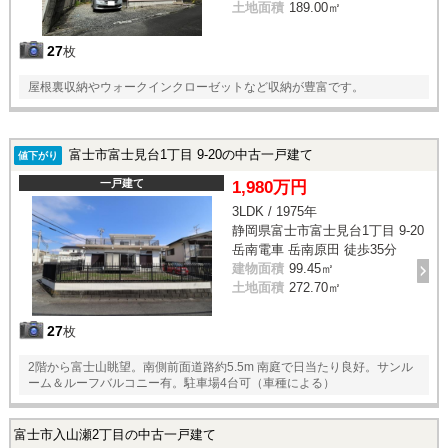
土地面積
189.00㎡
27
枚
屋根裏収納やウォークインクローゼットなど収納が豊富です。
富士市富士見台1丁目 9-20の中古一戸建て
値下がり
一戸建て
1,980万円
3LDK / 1975年
静岡県富士市富士見台1丁目 9-20
岳南電車 岳南原田 徒歩35分
建物面積
99.45㎡
土地面積
272.70㎡
27
枚
2階から富士山眺望。南側前面道路約5.5m 南庭で日当たり良好。サンル
ーム＆ルーフバルコニー有。駐車場4台可（車種による）
富士市入山瀬2丁目の中古一戸建て