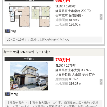
698万円
3LDK / 1980年
静岡県富士市桑崎 299-70
岳南電車 岳南原田 -
建物面積
81.99㎡
土地面積
126.08㎡
1
枚
LDK広々16帖！ お気軽にお問い合わせください♪
富士市大淵 3369-5の中古一戸建て
一戸建て
780万円
4LDK / 1976年
静岡県富士市大淵 3369-5
ＪＲ身延線 入山瀬 徒歩47分
建物面積
86.1㎡
土地面積
316.23㎡
27
枚
【残置物撤去中！】富士市大淵の中古住宅。南面採光の広々敷地で気持
ちよく過ごせますよ♪ 内覧予約・資料請求などお気軽にお問い合わせく