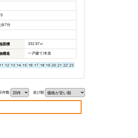
5
歩7分
332.97㎡
地面積
一戸建て/木造
物構造
示件数
並び順