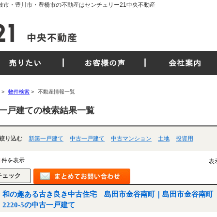
枝市・豊川市・豊橋市の不動産はセンチュリー21中央不動産
売りたい
お客様の声
会社案内
>
物件検索
>
不動産情報一覧
一戸建ての検索結果一覧
絞り込む
新築一戸建て
中古一戸建て
中古マンション
土地
投資用
1
件を表示
表
和の趣ある古き良き中古住宅 島田市金谷南町｜島田市金谷南町
2220-5の中古一戸建て