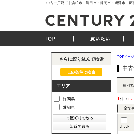
中古一戸建て｜浜松市・磐田市・静岡市・焼津市・藤
TOP
買いたい
TOPページ
さらに絞り込んで検索
中古
エリア
種別で
1
静岡県
件中
1～
愛知県
check