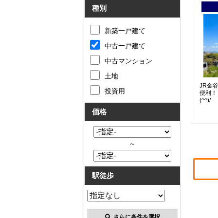
種別
新築一戸建て
中古一戸建て
中古マンション
土地
JR金
投資用
便利！
(^^)/
価格
～
駅徒歩
さらに条件を選択