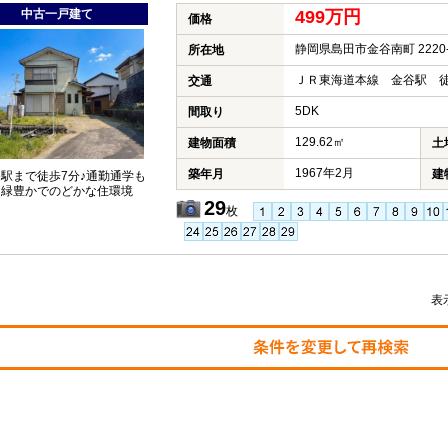
中古一戸建て
499万円
価格
静岡県島田市金谷南町 2220-
所在地
ＪＲ東海道本線 金谷駅 徒
交通
5DK
間取り
129.62㎡
建物面積
土
1967年2月
築年月
建
谷駅まで徒歩7分♪通勤通学も
 緑豊かでのどかな住環境
29
枚
表