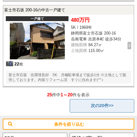
富士市石坂 200-16の中古一戸建て
一戸建て
480万円
5K / 1969年
静岡県富士市石坂 200-16
岳南電車 吉原本町 徒歩34分
建物面積
84.27㎡
土地面積
115.00㎡
22
枚
富士市石坂 住環境良好 5K 月極駐車場まで徒歩1分 ※土地として販
売しております。内装リフォーム済 すぐに住めます(^^♪
25
1～20
件中
件を表示
次の20件>>
条件を絞り込む