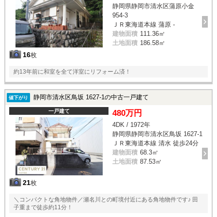
静岡県静岡市清水区蒲原小金
954-3
ＪＲ東海道本線 蒲原 -
建物面積
111.36㎡
土地面積
186.58㎡
16
枚
約13年前に和室を全て洋室にリフォーム済！
静岡市清水区鳥坂 1627-1の中古一戸建て
値下がり
一戸建て
480万円
4DK / 1972年
静岡県静岡市清水区鳥坂 1627-1
ＪＲ東海道本線 清水 徒歩24分
建物面積
68.3㎡
土地面積
87.53㎡
21
枚
＼コンパクトな角地物件／瀬名川との町境付近にある角地物件です♪ 田
子重まで徒歩約11分！