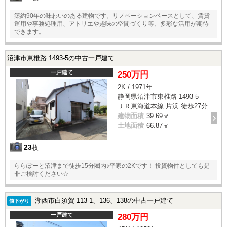
築約90年の味わいのある建物です。リノベーションベースとして、賃貸
運用や事務処理用、アトリエや趣味の空間づくり等、多彩な活用が期待
できます。
沼津市東椎路 1493-5の中古一戸建て
一戸建て
250万円
2K / 1971年
静岡県沼津市東椎路 1493-5
ＪＲ東海道本線 片浜 徒歩27分
建物面積
39.69㎡
土地面積
66.87㎡
23
枚
ららぽーと沼津まで徒歩15分圏内♪平家の2Kです！ 投資物件としても是
非ご検討ください☆
湖西市白須賀 113-1、136、138の中古一戸建て
値下がり
一戸建て
280万円