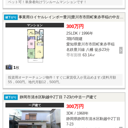
ペット可！単身者向けワンルームマンションです！
事業用ロイヤルレインボー豊川|豊川市市田町東赤早稲の中古マンション
値下がり
マンション
300万円
2SLDK / 1996年
3階/5階建
愛知県豊川市市田町東赤早稲
名鉄豊川線 八幡 徒歩23分
専有面積
63.14㎡
1
枚
投資用オーナーチェンジ物件！すぐに家賃収入が見込めます♪賃料月額
55，000円。地代月額12，500円。
静岡市清水区駒越中2丁目 7-23の中古一戸建て
値下がり
一戸建て
300万円
3DK / 1968年
静岡県静岡市清水区駒越中2丁目
7-23