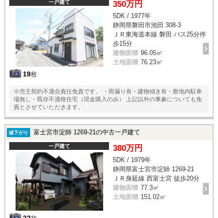
一戸建て
350万円
5DK / 1977年
静岡県磐田市池田 308-3
ＪＲ東海道本線 磐田 バス25分停
歩15分
建物面積
96.05㎡
土地面積
76.23㎡
19
枚
※売主契約不適合責任免責です。 ・雨漏り有・建物傾き有・敷地内駐車
場無し・既存不適格住宅（現金購入のみ） 上記以外の事象についても免
責とさせていただきます。
富士宮市淀師 1269-21の中古一戸建て
値下がり
一戸建て
380万円
5DK / 1979年
静岡県富士宮市淀師 1269-21
ＪＲ身延線 西富士宮 徒歩20分
建物面積
77.3㎡
土地面積
151.02㎡