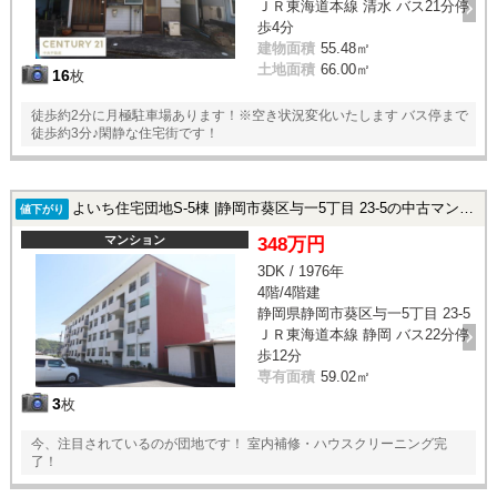
ＪＲ東海道本線 清水 バス21分停
歩4分
建物面積
55.48㎡
土地面積
66.00㎡
16
枚
徒歩約2分に月極駐車場あります！※空き状況変化いたします バス停まで
徒歩約3分♪閑静な住宅街です！
よいち住宅団地S-5棟 |静岡市葵区与一5丁目 23-5の中古マンション
値下がり
マンション
348万円
3DK / 1976年
4階/4階建
静岡県静岡市葵区与一5丁目 23-5
ＪＲ東海道本線 静岡 バス22分停
歩12分
専有面積
59.02㎡
3
枚
今、注目されているのが団地です！ 室内補修・ハウスクリーニング完
了！