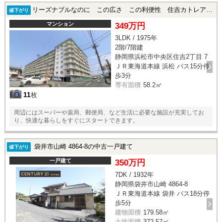
リーズナブルなのに この広さ この利便性 住吉カトレア208|浜松市中央区住吉2丁目 7の中古マンション
値下がり
マンション
349万円
3LDK / 1975年
2階/7階建
静岡県浜松市中央区住吉2丁目 7
ＪＲ東海道本線 浜松 バス15分停
歩3分
専有面積
58.2㎡
11
枚
周辺にはスーパーや薬局、郵便局、など生活に必要な施設が充実してお
り、快適な暮らしをすぐにスタートできます。
袋井市山崎 4864-8の中古一戸建て
値下がり
一戸建て
350万円
7DK / 1932年
静岡県袋井市山崎 4864-8
ＪＲ東海道本線 袋井 バス18分停
歩5分
建物面積
179.58㎡
土地面積
372.57㎡