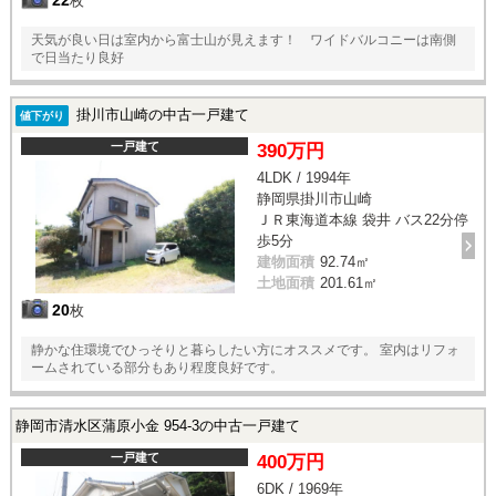
22
枚
天気が良い日は室内から富士山が見えます！ ワイドバルコニーは南側
で日当たり良好
掛川市山崎の中古一戸建て
値下がり
一戸建て
390万円
4LDK / 1994年
静岡県掛川市山崎
ＪＲ東海道本線 袋井 バス22分停
歩5分
建物面積
92.74㎡
土地面積
201.61㎡
20
枚
静かな住環境でひっそりと暮らしたい方にオススメです。 室内はリフォ
ームされている部分もあり程度良好です。
静岡市清水区蒲原小金 954-3の中古一戸建て
一戸建て
400万円
6DK / 1969年