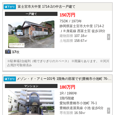
富士宮市大中里 1714-2の中古一戸建て
値下がり
一戸建て
150万円
7SDK / 1973年
静岡県富士宮市大中里 1714-2
ＪＲ身延線 西富士宮 徒歩18分
建物面積
107.18㎡
土地面積
158.67㎡
17
枚
※駐車場2台縦列（軽でぎりぎりのスペース） ※雨漏りあります。 ※河川
占用許可取得済み
メゾン・ド・アミー101号 1階角の部屋です|豊橋市小池町 76-1の中古マンション
値下がり
マンション
180万円
1R / 1990年
1階/5階建
愛知県豊橋市小池町 76-1
豊橋鉄道渥美線 小池 徒歩6分
専有面積
16.59㎡