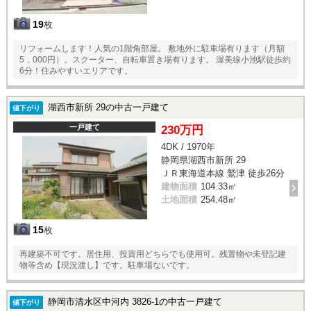
19
枚
リフォームします！人気の1階角部屋。 敷地外に駐車場有ります（月額
5，000円）。スクーター、自転車置き場有ります。 渥美線小池駅徒歩約
6分！住みやすいエリアです。
湖西市新所 29の中古一戸建て
値下がり
一戸建て
230万円
4DK / 1970年
静岡県湖西市新所 29
ＪＲ東海道本線 鷲津 徒歩26分
建物面積
104.33㎡
土地面積
254.48㎡
15
枚
再建築不可です。居住用、投資用どちらでも使用可。残置物や未登記建
物等含め【現況渡し】です。駐車場ないです。
静岡市清水区中河内 3826-1の中古一戸建て
値下がり