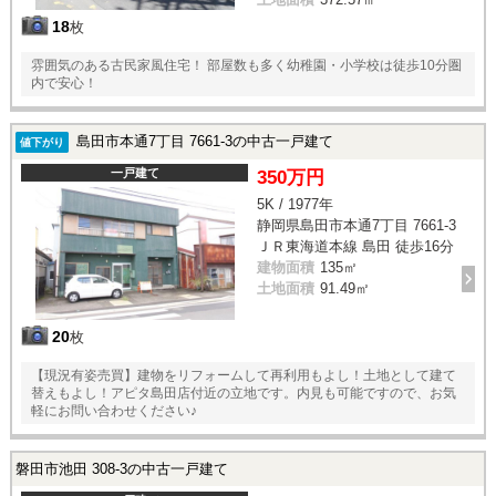
18
枚
雰囲気のある古民家風住宅！ 部屋数も多く幼稚園・小学校は徒歩10分圏
内で安心！
島田市本通7丁目 7661-3の中古一戸建て
値下がり
一戸建て
350万円
5K / 1977年
静岡県島田市本通7丁目 7661-3
ＪＲ東海道本線 島田 徒歩16分
建物面積
135㎡
土地面積
91.49㎡
20
枚
【現況有姿売買】建物をリフォームして再利用もよし！土地として建て
替えもよし！アピタ島田店付近の立地です。内見も可能ですので、お気
軽にお問い合わせください♪
磐田市池田 308-3の中古一戸建て