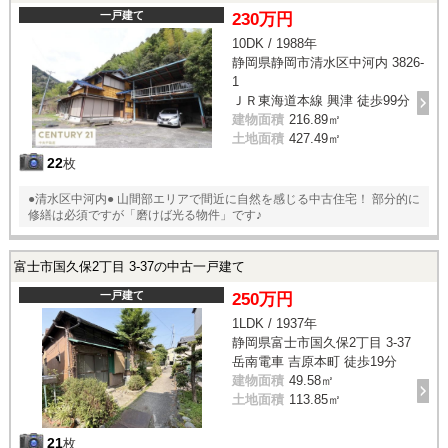
一戸建て
230万円
10DK / 1988年
静岡県静岡市清水区中河内 3826-
1
ＪＲ東海道本線 興津 徒歩99分
建物面積
216.89㎡
土地面積
427.49㎡
22
枚
●清水区中河内● 山間部エリアで間近に自然を感じる中古住宅！ 部分的に
修繕は必須ですが「磨けば光る物件」です♪
富士市国久保2丁目 3-37の中古一戸建て
一戸建て
250万円
1LDK / 1937年
静岡県富士市国久保2丁目 3-37
岳南電車 吉原本町 徒歩19分
建物面積
49.58㎡
土地面積
113.85㎡
21
枚