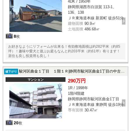
4DK / 1950年
静岡県湖西市白須賀 113-1、
136、138
ＪＲ東海道本線 新居町 徒歩51分
建物面積
90.9㎡
土地面積
486.68㎡
8
枚
お好きなようにリフォームが出来る！有効敷地面積は約282平米（約85
坪）！趣味や愛犬と遊ぶお庭もなんと約203平米（約61坪）有ります！
居住も良し投資用も良し！
駿河区曲金１丁目 １階１Ｒ|静岡市駿河区曲金1丁目の中古マンション
値下がり
マンション
290万円
1R / 1998年
1階/4階建
静岡県静岡市駿河区曲金1丁目
ＪＲ東海道本線 東静岡 徒歩19分
専有面積
30.47㎡
20
枚