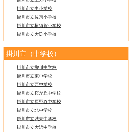
掛川市立中小学校
掛川市立佐束小学校
掛川市立横須賀小学校
掛川市立大渕小学校
掛川市（中学校）
掛川市立栄川中学校
掛川市立東中学校
掛川市立西中学校
掛川市立桜が丘中学校
掛川市立原野谷中学校
掛川市立北中学校
掛川市立城東中学校
掛川市立大浜中学校